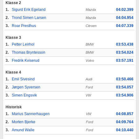
Klasse 2
1.
Sigurd Erik Egeland
04:02.399
Mazda
2.
Trond Simen Larsen
04:04.954
Mazda
3.
Roar Presthus
04:07.339
Citroen
Klasse 3
1.
Petter Leirhol
03:53.438
BMW
2.
Thomas Bryntesson
03:54.024
BMW
3.
Fredrik Kviserud
03:57.191
Volvo
Klasse 4
1.
Emil Sivesind
03:50.466
Audi
2.
Jørgen Syversen
03:54.057
Ford
3.
Simen Engsvik
03:54.906
VW
Historisk
1.
Marius Sannerhaugen
04:08.857
VW
2.
Morten Bjerke
04:09.764
Ford
3.
Amund Walle
04:10.440
Ford