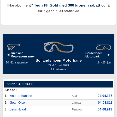
Ikke abonnent?
Tegn PF Gold med 300 kroner i rabatt
og få
full tilgang til all statistikk!
Grenland
Gardermoen
◀
▶
Motorsportsenter
Motorpark
Bollandsmoen Motorbane
10.-11. september
24.-25. juni
27.-28. mai 2023
79 deltakere
TOPP 3 A-FINALE
Klasse 1
1.
Anders Hansen
04:04.137
Audi
2.
Sean Olsen
04:08.811
Citroen
3.
Jens Hvaal
04:08.913
Peugeot