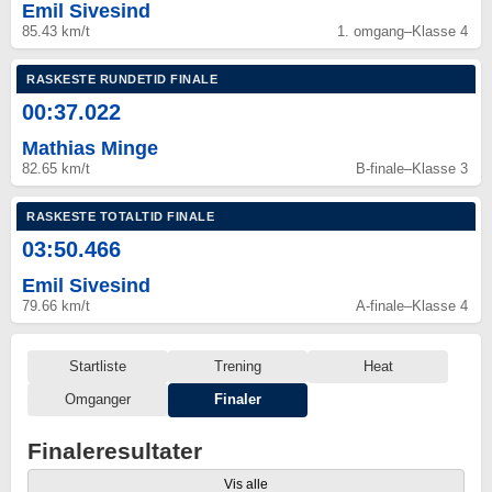
Emil Sivesind
85.43 km/t
1. omgang
–
Klasse 4
RASKESTE RUNDETID FINALE
00:37.022
Mathias Minge
82.65 km/t
B-finale
–
Klasse 3
RASKESTE TOTALTID FINALE
03:50.466
Emil Sivesind
79.66 km/t
A-finale
–
Klasse 4
Startliste
Trening
Heat
Omganger
Finaler
Finaleresultater
Vis alle