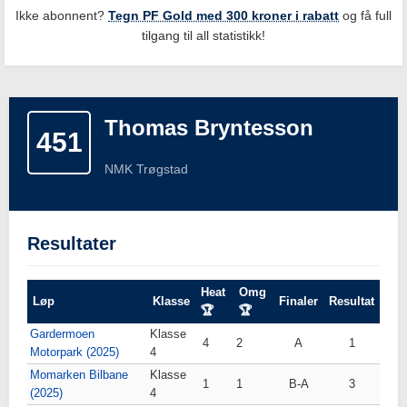
Ikke abonnent?
Tegn PF Gold med 300 kroner i rabatt
og få full
tilgang til all statistikk!
Thomas Bryntesson
451
NMK Trøgstad
Resultater
Heat
Omg
Løp
Klasse
Finaler
Resultat
🏆
🏆
Gardermoen
Klasse
4
2
A
1
Motorpark (2025)
4
Momarken Bilbane
Klasse
1
1
B-A
3
(2025)
4