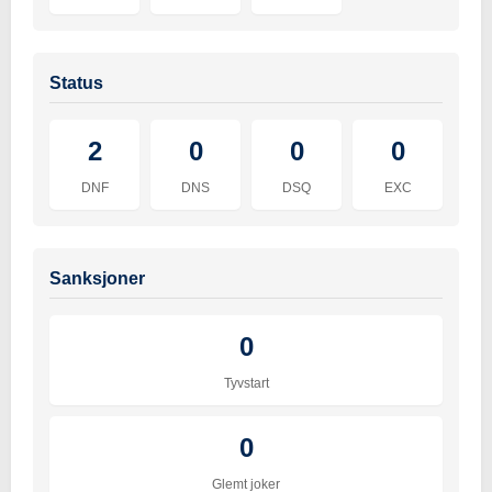
Status
2
0
0
0
DNF
DNS
DSQ
EXC
Sanksjoner
0
Tyvstart
0
Glemt joker