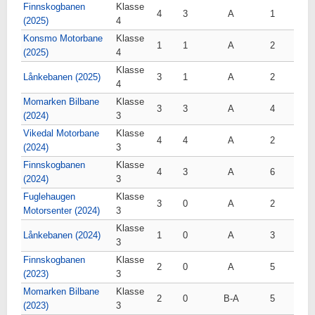
Finnskogbanen
Klasse
4
3
A
1
(2025)
4
Konsmo Motorbane
Klasse
1
1
A
2
(2025)
4
Klasse
Lånkebanen (2025)
3
1
A
2
4
Momarken Bilbane
Klasse
3
3
A
4
(2024)
3
Vikedal Motorbane
Klasse
4
4
A
2
(2024)
3
Finnskogbanen
Klasse
4
3
A
6
(2024)
3
Fuglehaugen
Klasse
3
0
A
2
Motorsenter (2024)
3
Klasse
Lånkebanen (2024)
1
0
A
3
3
Finnskogbanen
Klasse
2
0
A
5
(2023)
3
Momarken Bilbane
Klasse
2
0
B-A
5
(2023)
3