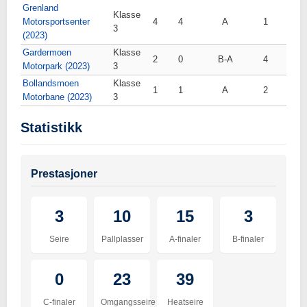
Grenland
Klasse
Motorsportsenter
4
4
A
1
3
(2023)
Gardermoen
Klasse
2
0
B-A
4
Motorpark (2023)
3
Bollandsmoen
Klasse
1
1
A
2
Motorbane (2023)
3
Statistikk
Prestasjoner
3
10
15
3
Seire
Pallplasser
A-finaler
B-finaler
0
23
39
C-finaler
Omgangsseire
Heatseire