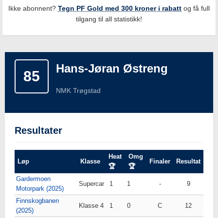
Ikke abonnent?
Tegn PF Gold med 300 kroner i rabatt
og få full
tilgang til all statistikk!
Hans-Jøran Østreng
85
NMK Trøgstad
Resultater
Heat
Omg
Løp
Klasse
Finaler
Resultat
🏆
🏆
Gardermoen
Supercar
1
1
-
9
Motorpark (2025)
Finnskogbanen
Klasse 4
1
0
C
12
(2025)