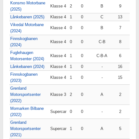
Konsmo Motorbane
Klasse 4
2
0
B
9
(2025)
Lånkebanen (2025)
Klasse 4
1
0
C
13
Vikedal Motorbane
Klasse 4
0
0
B
7
(2024)
Finnskogbanen
Klasse 4
0
0
C-B
8
(2024)
Fuglehaugen
Klasse 4
1
0
C-B-A
6
Motorsenter (2024)
Lånkebanen (2024)
Klasse 4
1
0
-
16
Finnskogbanen
Klasse 4
1
0
-
15
(2023)
Grenland
Motorsportsenter
Klasse 3
2
0
A
2
(2022)
Momarken Bilbane
Supercar
0
0
-
2
(2022)
Grenland
Motorsportsenter
Supercar
1
0
A
5
(2021)