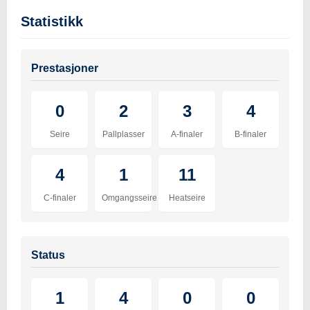
Statistikk
Prestasjoner
0
2
3
4
Seire
Pallplasser
A-finaler
B-finaler
4
1
11
C-finaler
Omgangsseire
Heatseire
Status
1
4
0
0