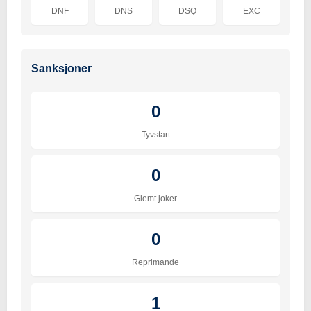
DNF
DNS
DSQ
EXC
Sanksjoner
0
Tyvstart
0
Glemt joker
0
Reprimande
1